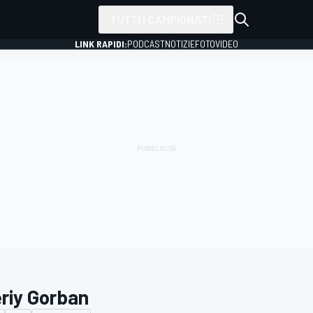
TUTTI I CAMPIONATI
LINK RAPIDI:
PODCAST
NOTIZIE
FOTO
VIDEO
eriy Gorban