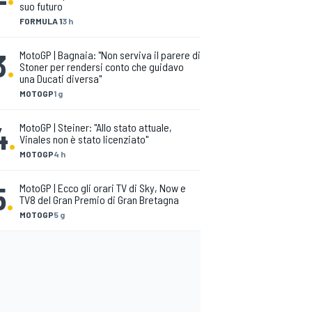
suo futuro
FORMULA 1
3 h
3
.
MotoGP | Bagnaia: "Non serviva il parere di
Stoner per rendersi conto che guidavo
una Ducati diversa"
MOTOGP
1 g
4
.
MotoGP | Steiner: "Allo stato attuale,
Vinales non è stato licenziato"
MOTOGP
4 h
5
.
MotoGP | Ecco gli orari TV di Sky, Now e
TV8 del Gran Premio di Gran Bretagna
MOTOGP
5 g