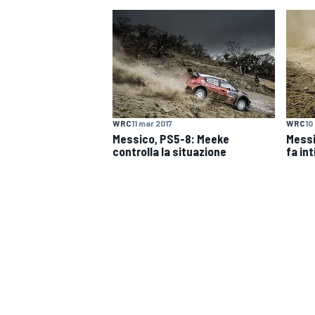
WRC
11 mar 2017
WRC
10
Messico, PS5-8: Meeke
Messi
controlla la situazione
fa in
MONOPOSTO