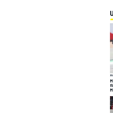
U
M
M
f
M