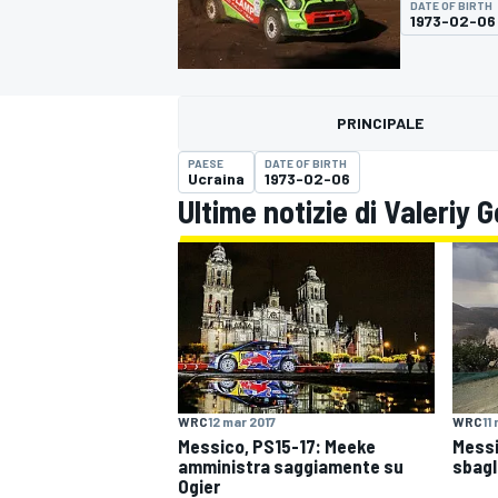
DATE OF BIRTH
MOTOGP
WEC
1973-02-06
PRINCIPALE
PAESE
DATE OF BIRTH
Ucraina
1973-02-06
Ultime notizie di Valeriy 
WRC
WRC
12 mar 2017
WRC
11
Messico, PS15-17: Meeke
Messi
amministra saggiamente su
sbagl
Ogier