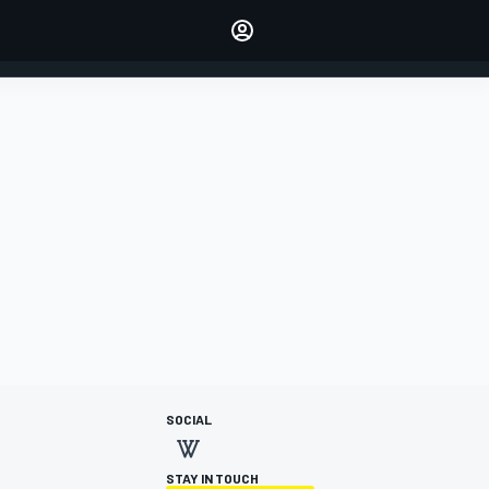
dei tuoi piloti preferiti
Fai sentire la tua voce
commentando l'articolo
ACCEDI
EDIZIONE
ITALIA
SOCIAL
STAY IN TOUCH