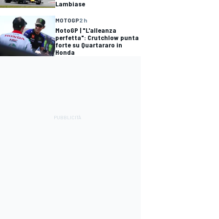
Lambiase
MOTOGP
2 h
MotoGP | "L'alleanza
perfetta": Crutchlow punta
forte su Quartararo in
Honda