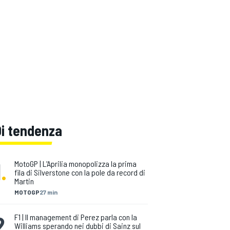
Di tendenza
1
.
MotoGP | L'Aprilia monopolizza la prima
fila di Silverstone con la pole da record di
Martin
MOTOGP
27 min
2
.
F1 | Il management di Perez parla con la
Williams sperando nei dubbi di Sainz sul