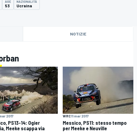
AGE
NAZIONALITÀ
53
Ucraina
NOTIZIE
Gorban
 mar 2017
WRC
11 mar 2017
co, PS13-14: Ogier
Messico, PS11: stesso tempo
ia, Meeke scappa via
per Meeke e Neuville