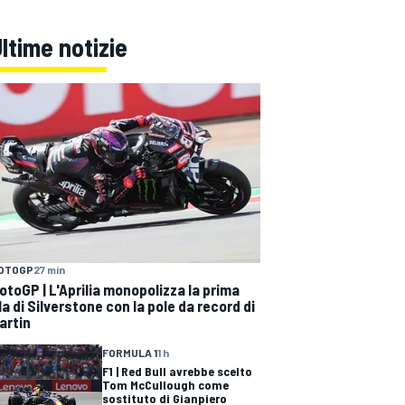
ltime notizie
OTOGP
27 min
otoGP | L'Aprilia monopolizza la prima
ila di Silverstone con la pole da record di
artin
FORMULA 1
1 h
F1 | Red Bull avrebbe scelto
Tom McCullough come
sostituto di Gianpiero