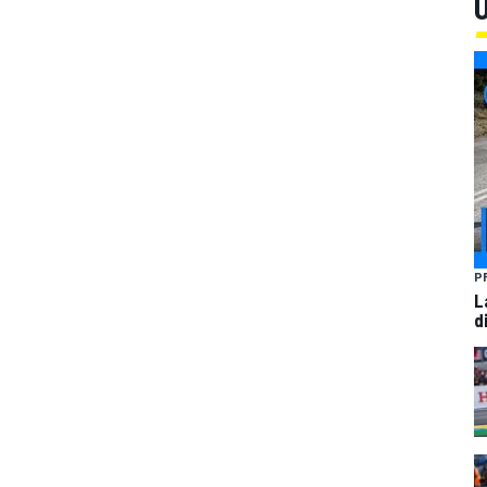
U
P
L
d