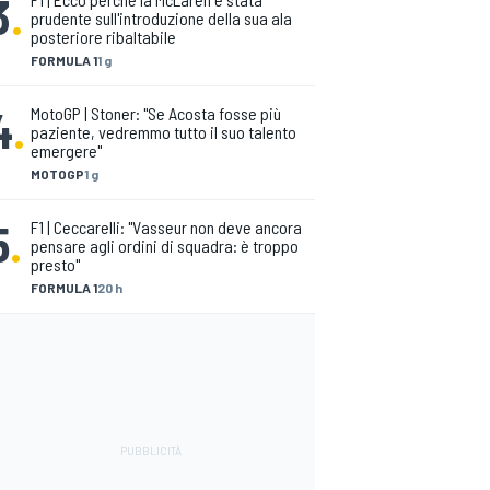
3
.
prudente sull'introduzione della sua ala
posteriore ribaltabile
FORMULA 1
1 g
4
.
MotoGP | Stoner: "Se Acosta fosse più
paziente, vedremmo tutto il suo talento
emergere"
MOTOGP
1 g
5
.
F1 | Ceccarelli: "Vasseur non deve ancora
pensare agli ordini di squadra: è troppo
presto"
FORMULA 1
20 h