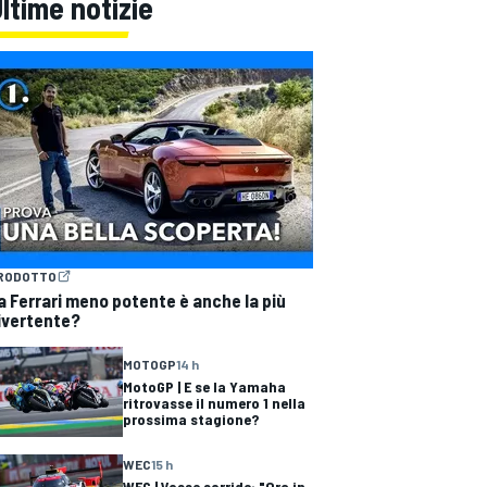
ltime notizie
RODOTTO
a Ferrari meno potente è anche la più
ivertente?
MOTOGP
14 h
MotoGP | E se la Yamaha
ritrovasse il numero 1 nella
prossima stagione?
WEC
15 h
WEC | Vosse sorride: "Ora in