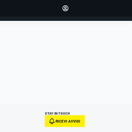
dei tuoi piloti preferiti
Fai sentire la tua voce
commentando l'articolo
ACCEDI
EDIZIONE
ITALIA
STAY IN TOUCH
RICEVI AVVISI