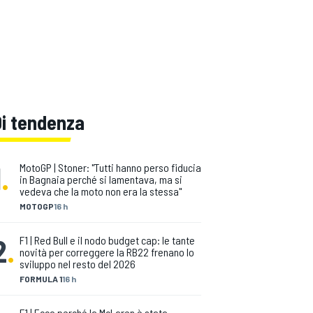
Di tendenza
1
.
MotoGP | Stoner: "Tutti hanno perso fiducia
in Bagnaia perché si lamentava, ma si
vedeva che la moto non era la stessa"
MOTOGP
16 h
2
.
F1 | Red Bull e il nodo budget cap: le tante
novità per correggere la RB22 frenano lo
sviluppo nel resto del 2026
FORMULA 1
16 h
F1 | Ecco perché la McLaren è stata