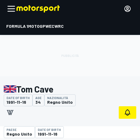
FORMULA 1
MOTOGP
WEC
WRC
Tom Cave
DATE OF BIRTH
AGE
NAZIONALITÀ
1991-11-16
34
Regno Unito
PAESE
DATE OF BIRTH
Regno Unito
1991-11-16