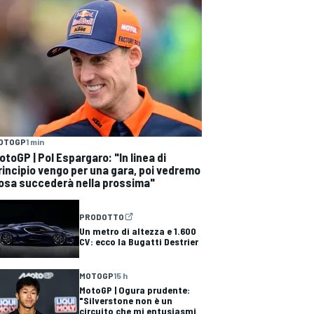
OTOGP
1 min
otoGP | Pol Espargaro: "In linea di
rincipio vengo per una gara, poi vedremo
osa succederà nella prossima"
PRODOTTO
Un metro di altezza e 1.600
CV: ecco la Bugatti Destrier
MOTOGP
15 h
MotoGP | Ogura prudente:
"Silverstone non è un
circuito che mi entusiasmi