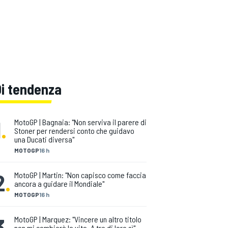
Di tendenza
1
.
MotoGP | Bagnaia: "Non serviva il parere di
Stoner per rendersi conto che guidavo
una Ducati diversa"
MOTOGP
16 h
2
.
MotoGP | Martin: "Non capisco come faccia
ancora a guidare il Mondiale"
MOTOGP
16 h
3
.
MotoGP | Marquez: "Vincere un altro titolo
non mi cambierà la vita. A tre di loro sì"