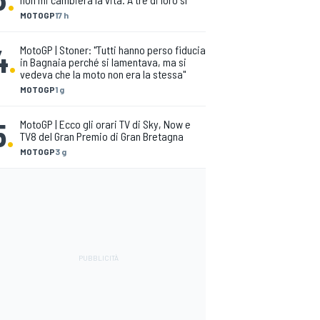
MOTOGP
17 h
4
.
MotoGP | Stoner: "Tutti hanno perso fiducia
in Bagnaia perché si lamentava, ma si
vedeva che la moto non era la stessa"
MOTOGP
1 g
5
.
MotoGP | Ecco gli orari TV di Sky, Now e
TV8 del Gran Premio di Gran Bretagna
MOTOGP
3 g