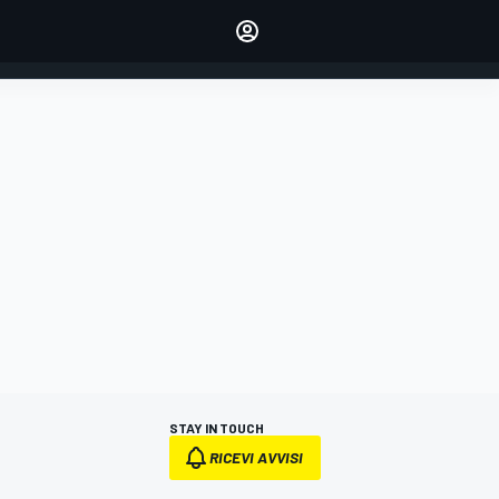
dei tuoi piloti preferiti
Fai sentire la tua voce
commentando l'articolo
ACCEDI
EDIZIONE
ITALIA
STAY IN TOUCH
RICEVI AVVISI