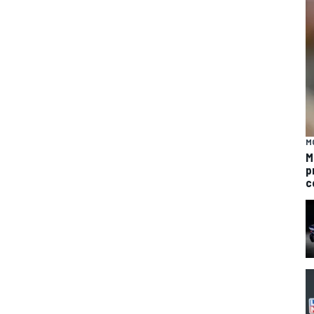
M
M
p
c