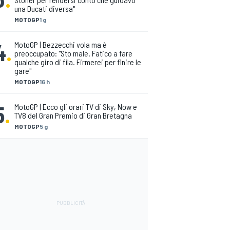
una Ducati diversa"
MOTOGP
1 g
4
.
MotoGP | Bezzecchi vola ma è
preoccupato: "Sto male. Fatico a fare
qualche giro di fila. Firmerei per finire le
gare"
MOTOGP
16 h
5
.
MotoGP | Ecco gli orari TV di Sky, Now e
TV8 del Gran Premio di Gran Bretagna
MOTOGP
5 g