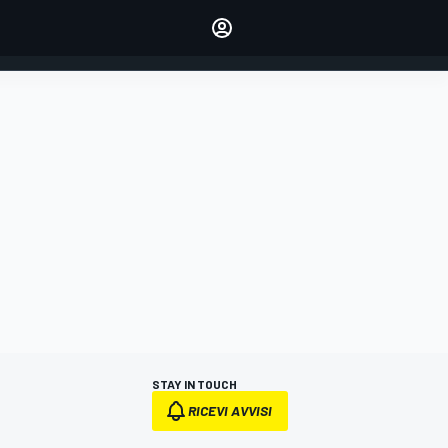
dei tuoi piloti preferiti
Fai sentire la tua voce
commentando l'articolo
ACCEDI
EDIZIONE
ITALIA
STAY IN TOUCH
RICEVI AVVISI