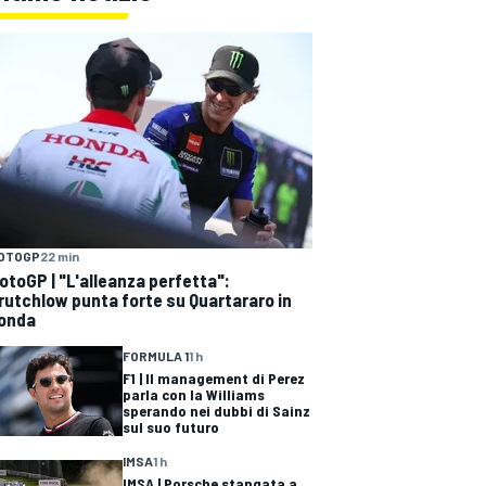
OTOGP
22 min
otoGP | "L'alleanza perfetta":
rutchlow punta forte su Quartararo in
onda
FORMULA 1
1 h
F1 | Il management di Perez
parla con la Williams
sperando nei dubbi di Sainz
sul suo futuro
IMSA
1 h
IMSA | Porsche stangata a