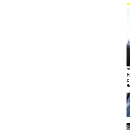
M
M
C
H