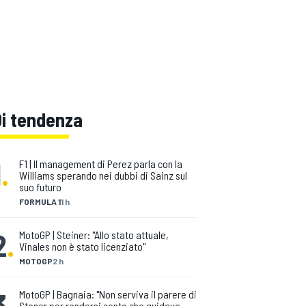
Di tendenza
1
.
F1 | Il management di Perez parla con la
Williams sperando nei dubbi di Sainz sul
suo futuro
FORMULA 1
1 h
2
.
MotoGP | Steiner: "Allo stato attuale,
Vinales non è stato licenziato"
MOTOGP
2 h
3
.
MotoGP | Bagnaia: "Non serviva il parere di
Stoner per rendersi conto che guidavo