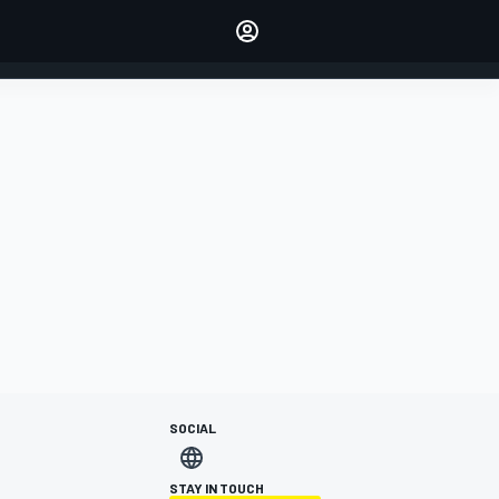
dei tuoi piloti preferiti
Fai sentire la tua voce
commentando l'articolo
ACCEDI
EDIZIONE
ITALIA
SOCIAL
STAY IN TOUCH