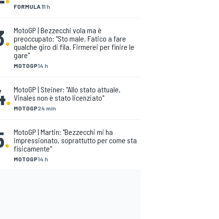
FORMULA 1
1 h
3
.
MotoGP | Bezzecchi vola ma è
preoccupato: "Sto male. Fatico a fare
qualche giro di fila. Firmerei per finire le
gare"
MOTOGP
14 h
4
.
MotoGP | Steiner: "Allo stato attuale,
Vinales non è stato licenziato"
MOTOGP
24 min
5
.
MotoGP | Martin: "Bezzecchi mi ha
impressionato, soprattutto per come sta
fisicamente"
MOTOGP
14 h