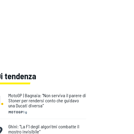
Di tendenza
1
.
MotoGP | Bagnaia: "Non serviva il parere di
Stoner per rendersi conto che guidavo
una Ducati diversa"
MOTOGP
1 g
2
.
Ghini: "La F1 degli algoritmi combatte il
mostro invisibile"