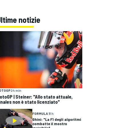
ltime notizie
OTOGP
24 min
otoGP | Steiner: "Allo stato attuale,
inales non è stato licenziato"
FORMULA 1
1 h
Ghini: "La F1 degli algoritmi
combatte il mostro
invisibile"