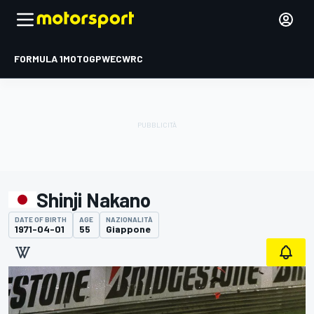
FORMULA 1
MOTOGP
WEC
WRC
Shinji Nakano
DATE OF BIRTH
AGE
NAZIONALITÀ
1971-04-01
55
Giappone