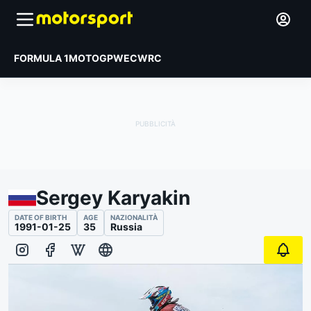
FORMULA 1
MOTOGP
WEC
WRC
Sergey Karyakin
DATE OF BIRTH
AGE
NAZIONALITÀ
1991-01-25
35
Russia