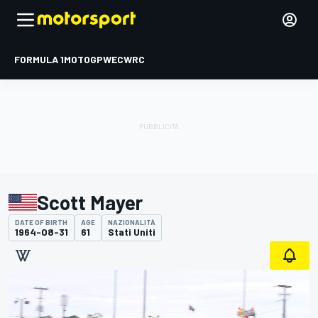
FORMULA 1
MOTOGP
WEC
WRC
Scott Mayer
DATE OF BIRTH
AGE
NAZIONALITÀ
1964-08-31
61
Stati Uniti