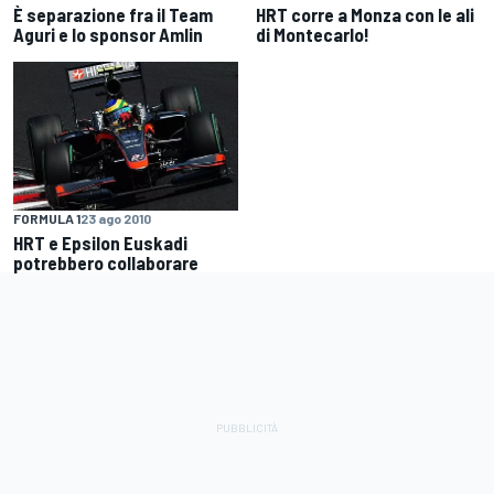
È separazione fra il Team
HRT corre a Monza con le ali
Aguri e lo sponsor Amlin
di Montecarlo!
FORMULA 1
23 ago 2010
HRT e Epsilon Euskadi
potrebbero collaborare