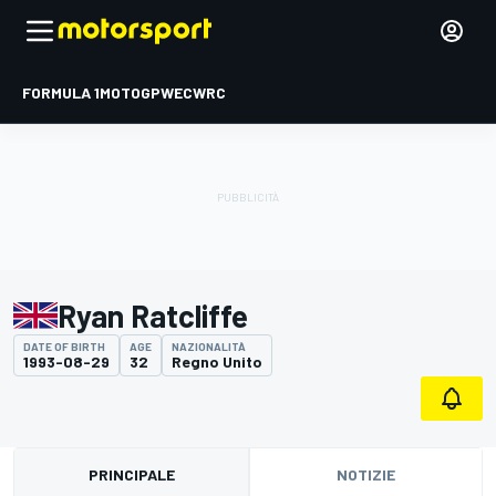
FORMULA 1
MOTOGP
WEC
WRC
Ryan Ratcliffe
DATE OF BIRTH
AGE
NAZIONALITÀ
1993-08-29
32
Regno Unito
PRINCIPALE
NOTIZIE