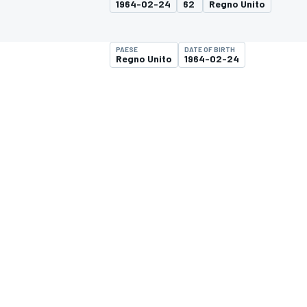
1964-02-24
62
Regno Unito
MOTOGP
WEC
PAESE
DATE OF BIRTH
Regno Unito
1964-02-24
WRC