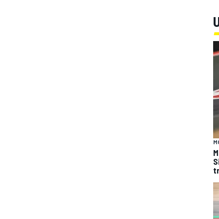
U
M
M
S
t