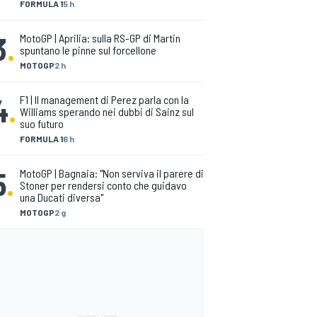
FORMULA 1
5 h
3
.
MotoGP | Aprilia: sulla RS-GP di Martin
spuntano le pinne sul forcellone
MOTOGP
2 h
4
.
F1 | Il management di Perez parla con la
Williams sperando nei dubbi di Sainz sul
suo futuro
FORMULA 1
6 h
5
.
MotoGP | Bagnaia: "Non serviva il parere di
Stoner per rendersi conto che guidavo
una Ducati diversa"
MOTOGP
2 g