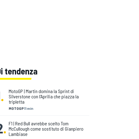
Di tendenza
1
.
MotoGP | Martin domina la Sprint di
Silverstone con l'Aprilia che piazza la
tripletta
MOTOGP
11 min
2
.
F1 | Red Bull avrebbe scelto Tom
McCullough come sostituto di Gianpiero
Lambiase