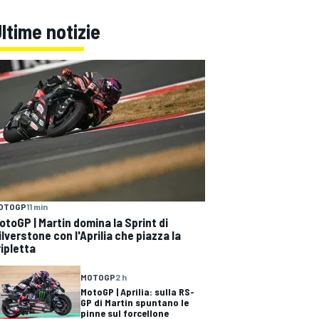
ltime notizie
OTOGP
11 min
otoGP | Martin domina la Sprint di
ilverstone con l'Aprilia che piazza la
ripletta
MOTOGP
2 h
MotoGP | Aprilia: sulla RS-
GP di Martin spuntano le
pinne sul forcellone