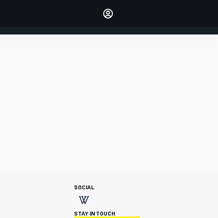
dei tuoi piloti preferiti
Fai sentire la tua voce
commentando l'articolo
ACCEDI
EDIZIONE
ITALIA
SOCIAL
STAY IN TOUCH