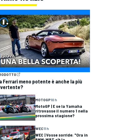
RODOTTO
a Ferrari meno potente è anche la più
ivertente?
MOTOGP
10 h
MotoGP | E se la Yamaha
ritrovasse il numero 1 nella
prossima stagione?
WEC
11 h
WEC | Vosse sorride: "Ora in
BMW-WRT c'è la