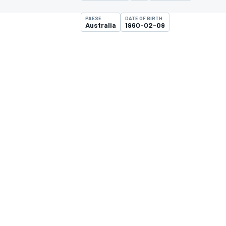
MOTOGP
WEC
PAESE
DATE OF BIRTH
Australia
1960-02-09
WRC