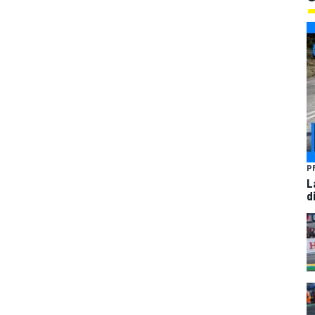
P
L
d