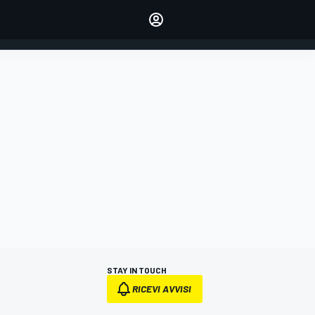
dei tuoi piloti preferiti
Fai sentire la tua voce
commentando l'articolo
ACCEDI
EDIZIONE
ITALIA
STAY IN TOUCH
RICEVI AVVISI