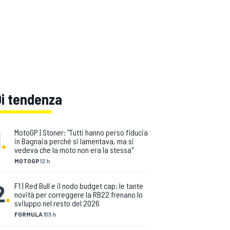
Di tendenza
1
.
MotoGP | Stoner: "Tutti hanno perso fiducia
in Bagnaia perché si lamentava, ma si
vedeva che la moto non era la stessa"
MOTOGP
12 h
2
.
F1 | Red Bull e il nodo budget cap: le tante
novità per correggere la RB22 frenano lo
sviluppo nel resto del 2026
FORMULA 1
13 h