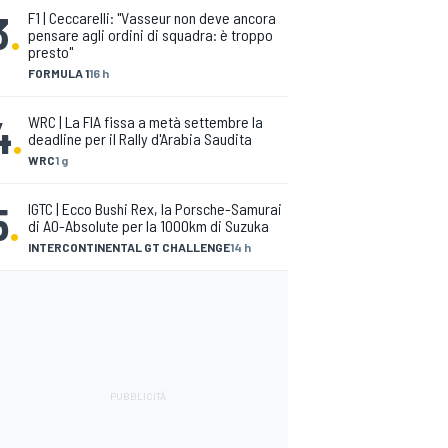
3
.
F1 | Ceccarelli: "Vasseur non deve ancora
pensare agli ordini di squadra: è troppo
presto"
FORMULA 1
16 h
4
.
WRC | La FIA fissa a metà settembre la
deadline per il Rally d'Arabia Saudita
WRC
1 g
5
.
IGTC | Ecco Bushi Rex, la Porsche-Samurai
di AO-Absolute per la 1000km di Suzuka
INTERCONTINENTAL GT CHALLENGE
14 h