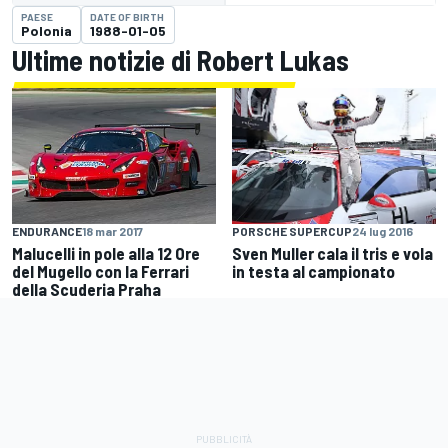
PAESE
DATE OF BIRTH
Polonia
1988-01-05
Ultime notizie di Robert Lukas
PORSCHE SUPERCUP
24 lug 2016
ENDURANCE
18 mar 2017
Sven Muller cala il tris e vola
Malucelli in pole alla 12 Ore
in testa al campionato
del Mugello con la Ferrari
della Scuderia Praha