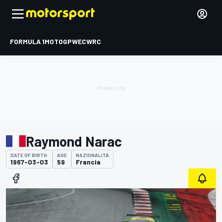
FORMULA 1
MOTOGP
WEC
WRC
Raymond Narac
DATE OF BIRTH
AGE
NAZIONALITÀ
1967-03-03
59
Francia