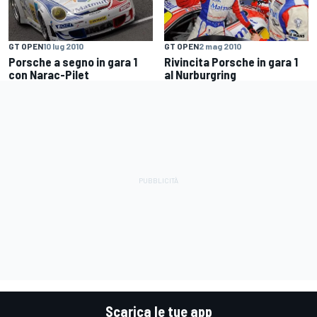
GT OPEN
10 lug 2010
GT OPEN
2 mag 2010
Porsche a segno in gara 1
Rivincita Porsche in gara 1
con Narac-Pilet
al Nurburgring
Scarica le tue app