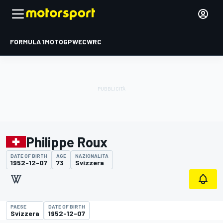
FORMULA 1
MOTOGP
WEC
WRC
Philippe Roux
DATE OF BIRTH
AGE
NAZIONALITÀ
1952-12-07
73
Svizzera
PAESE
DATE OF BIRTH
Svizzera
1952-12-07