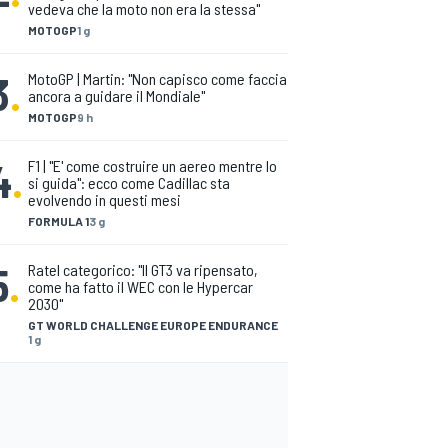
vedeva che la moto non era la stessa"
MOTOGP
1 g
3
.
MotoGP | Martin: "Non capisco come faccia
ancora a guidare il Mondiale"
MOTOGP
9 h
4
.
F1 | "E' come costruire un aereo mentre lo
si guida": ecco come Cadillac sta
evolvendo in questi mesi
FORMULA 1
3 g
5
.
Ratel categorico: "Il GT3 va ripensato,
come ha fatto il WEC con le Hypercar
2030"
GT WORLD CHALLENGE EUROPE ENDURANCE
1 g