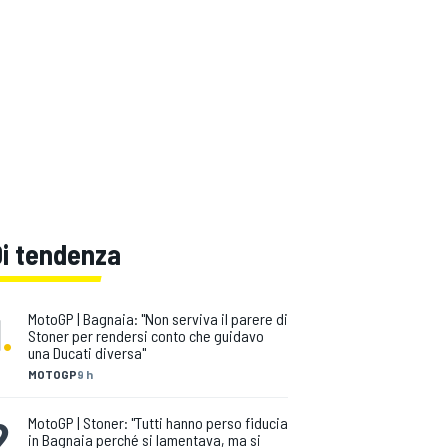
Di tendenza
1
.
MotoGP | Bagnaia: "Non serviva il parere di
Stoner per rendersi conto che guidavo
una Ducati diversa"
MOTOGP
9 h
2
.
MotoGP | Stoner: "Tutti hanno perso fiducia
in Bagnaia perché si lamentava, ma si