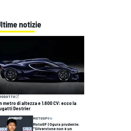
ltime notizie
RODOTTO
n metro di altezza e 1.600 CV: ecco la
ugatti Destrier
MOTOGP
8 h
MotoGP | Ogura prudente:
"Silverstone non è un