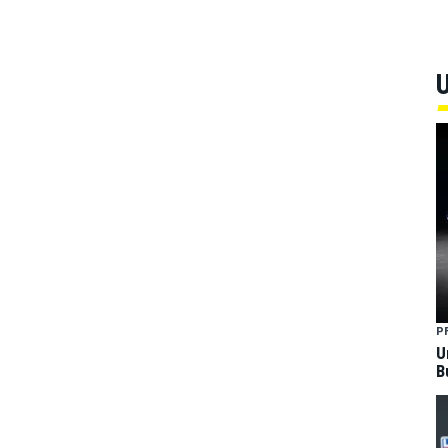
U
P
U
B