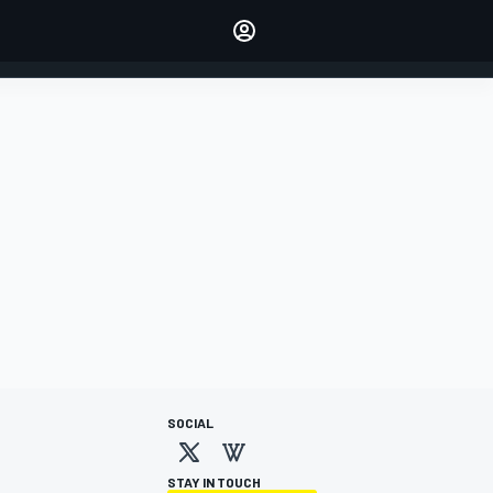
dei tuoi piloti preferiti
Fai sentire la tua voce
commentando l'articolo
ACCEDI
EDIZIONE
ITALIA
SOCIAL
STAY IN TOUCH