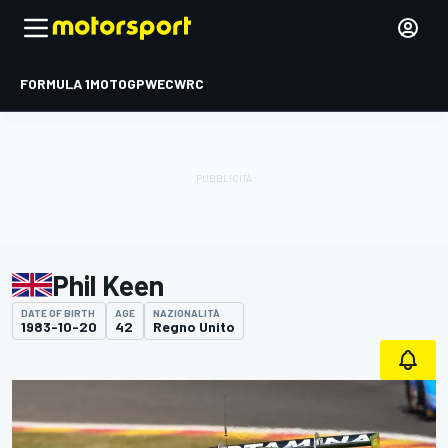
FORMULA 1
MOTOGP
WEC
WRC
Phil Keen
DATE OF BIRTH
AGE
NAZIONALITÀ
1983-10-20
42
Regno Unito