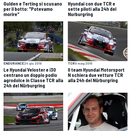
Gulden e Terting si scusano
Hyundai con due TCR e
per il botto: "Potevamo
sette piloti alla 24h del
morire"
Nurburgring
ENDURANCE
24 giu 2019
TCR
9 mag 2019
Le Hyundai Veloster e i30
Il team Hyundai Motorsport
centrano un doppio podio
N schiera due vetture TCR
agrodolce in Classe TCR alla
alla 24h del Nürburgring
24h del Nürburgring