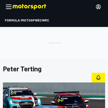
FORMULA 1
MOTOGP
WEC
WRC
Peter Terting