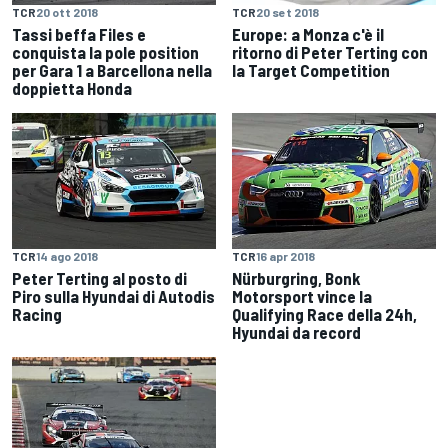
TCR
20 ott 2018
TCR
20 set 2018
Tassi beffa Files e
Europe: a Monza c'è il
conquista la pole position
ritorno di Peter Terting con
per Gara 1 a Barcellona nella
la Target Competition
doppietta Honda
TCR
14 ago 2018
TCR
16 apr 2018
Peter Terting al posto di
Nürburgring, Bonk
Piro sulla Hyundai di Autodis
Motorsport vince la
Racing
Qualifying Race della 24h,
Hyundai da record