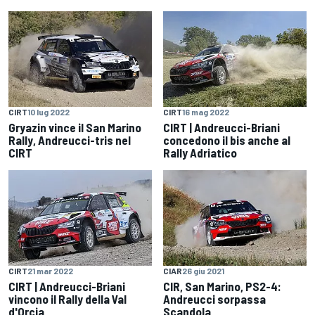
CIRT
10 lug 2022
CIRT
16 mag 2022
Gryazin vince il San Marino
CIRT | Andreucci-Briani
Rally, Andreucci-tris nel
concedono il bis anche al
CIRT
Rally Adriatico
CIRT
21 mar 2022
CIAR
26 giu 2021
CIRT | Andreucci-Briani
CIR, San Marino, PS2-4:
vincono il Rally della Val
Andreucci sorpassa
d'Orcia
Scandola