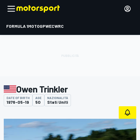
FORMULA 1
MOTOGP
WEC
WRC
Owen Trinkler
DATE OF BIRTH
AGE
NAZIONALITÀ
1976-05-19
50
Stati Uniti