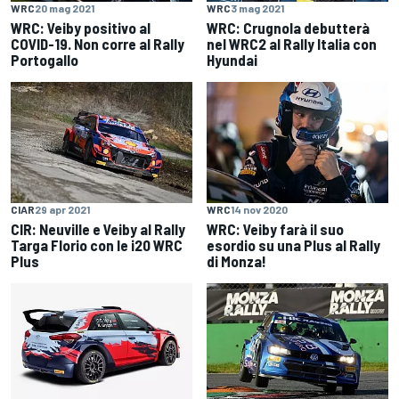
WRC
20 mag 2021
WRC
3 mag 2021
WRC: Veiby positivo al
WRC: Crugnola debutterà
COVID-19. Non corre al Rally
nel WRC2 al Rally Italia con
Portogallo
Hyundai
CIAR
29 apr 2021
WRC
14 nov 2020
CIR: Neuville e Veiby al Rally
WRC: Veiby farà il suo
Targa Florio con le i20 WRC
esordio su una Plus al Rally
Plus
di Monza!