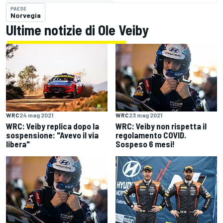
PAESE
Norvegia
Ultime notizie di Ole Veiby
WRC
24 mag 2021
WRC
23 mag 2021
WRC: Veiby replica dopo la
WRC: Veiby non rispetta il
sospensione: "Avevo il via
regolamento COVID.
libera"
Sospeso 6 mesi!