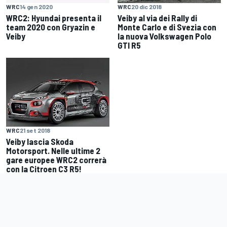
WRC
14 gen 2020
WRC
20 dic 2018
WRC2: Hyundai presenta il
Veiby al via dei Rally di
team 2020 con Gryazin e
Monte Carlo e di Svezia con
Veiby
la nuova Volkswagen Polo
GTI R5
WRC
21 set 2018
Veiby lascia Skoda
Motorsport. Nelle ultime 2
gare europee WRC2 correrà
con la Citroen C3 R5!