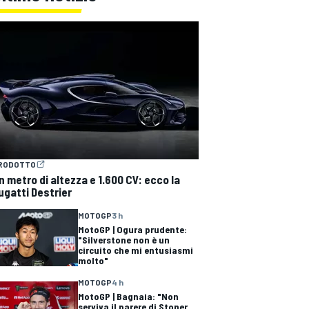
RODOTTO
n metro di altezza e 1.600 CV: ecco la
ugatti Destrier
MOTOGP
3 h
MotoGP | Ogura prudente:
"Silverstone non è un
circuito che mi entusiasmi
molto"
MOTOGP
4 h
MotoGP | Bagnaia: "Non
serviva il parere di Stoner