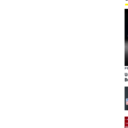
P
U
B