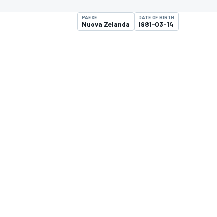
MOTOGP
WEC
PAESE
DATE OF BIRTH
Nuova Zelanda
1981-03-14
WRC