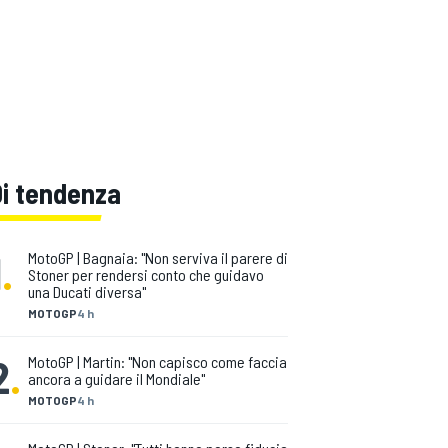
Di tendenza
1
.
MotoGP | Bagnaia: "Non serviva il parere di
Stoner per rendersi conto che guidavo
una Ducati diversa"
MOTOGP
4 h
2
.
MotoGP | Martin: "Non capisco come faccia
ancora a guidare il Mondiale"
MOTOGP
4 h