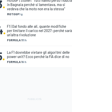
3
.
MotoGP | Stoner: "Tutti hanno perso fiducia
in Bagnaia perché si lamentava, ma si
vedeva che la moto non era la stessa"
MOTOGP
1 g
4
.
F1 | Dal fondo alle ali, quante modifiche
per limitare il carico nel 2027: perché sarà
un'altra rivoluzione
FORMULA 1
11 h
5
.
La F1 dovrebbe vietare gli algoritmi delle
power unit? Ecco perché la FIA dice di no
FORMULA 1
9 h