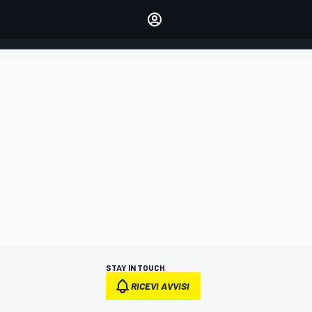
dei tuoi piloti preferiti
Fai sentire la tua voce
commentando l'articolo
ACCEDI
EDIZIONE
ITALIA
STAY IN TOUCH
RICEVI AVVISI