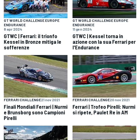
GT WORLD CHALLENGE EUROPE
GT WORLD CHALLENGE EUROPE
ENDURANCE
ENDURANCE
8 apr 2024
11 gen 2024
GTWC | Ferrari: il trionfo
GTWC | Kessel torna in
Kessel in Bronze mitiga le
azione con la sua Ferrari per
sofferenze
l'Endurance
FERRARI CHALLENGE
21 nov 2021
FERRARI CHALLENGE
20 nov 2021
Finali Mondiali Ferrari | Nurmi
Ferrari | Trofeo Pirelli: Nurmi
e Brunsborg sono Campioni
si ripete, Paulet Re in AM
Pirelli