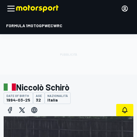
FORMULA 1
MOTOGP
WEC
WRC
Niccolò Schirò
DATE OF BIRTH
AGE
NAZIONALITÀ
1994-03-25
32
Italia