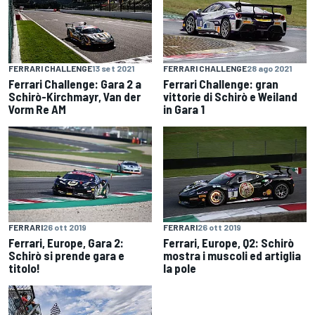
FERRARI CHALLENGE
13 set 2021
FERRARI CHALLENGE
28 ago 2021
Ferrari Challenge: Gara 2 a
Ferrari Challenge: gran
Schirò-Kirchmayr, Van der
vittorie di Schirò e Weiland
Vorm Re AM
in Gara 1
FERRARI
26 ott 2019
FERRARI
26 ott 2019
Ferrari, Europe, Gara 2:
Ferrari, Europe, Q2: Schirò
Schirò si prende gara e
mostra i muscoli ed artiglia
titolo!
la pole