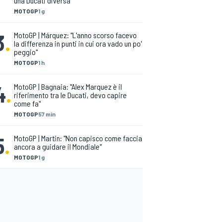
una Ducati diversa"
MOTOGP
1 g
3
.
MotoGP | Márquez: "L'anno scorso facevo
la differenza in punti in cui ora vado un po'
peggio"
MOTOGP
1 h
4
.
MotoGP | Bagnaia: "Alex Marquez è il
riferimento tra le Ducati, devo capire
come fa"
MOTOGP
57 min
5
.
MotoGP | Martin: "Non capisco come faccia
ancora a guidare il Mondiale"
MOTOGP
1 g