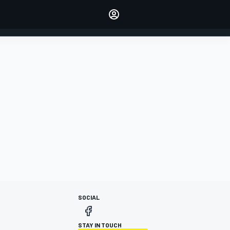
dei tuoi piloti preferiti
Fai sentire la tua voce
commentando l'articolo
ACCEDI
EDIZIONE
ITALIA
SOCIAL
STAY IN TOUCH