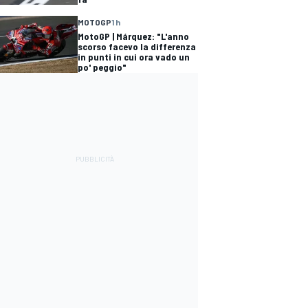
MOTOGP
1 h
MotoGP | Márquez: "L'anno
scorso facevo la differenza
in punti in cui ora vado un
po' peggio"