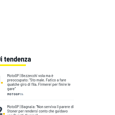
Di tendenza
1
.
MotoGP | Bezzecchi vola ma è
preoccupato: "Sto male. Fatico a fare
qualche giro di fila. Firmerei per finire le
gare"
MOTOGP
1 h
2
.
MotoGP | Bagnaia: "Non serviva il parere di
Stoner per rendersi conto che guidavo