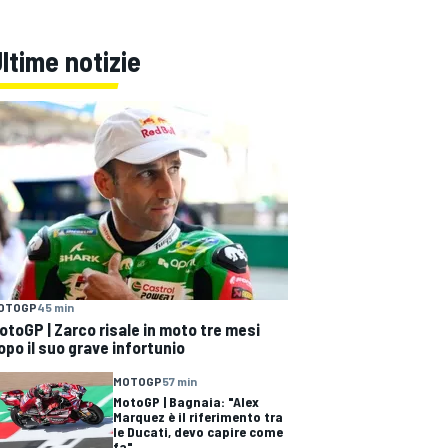
ltime notizie
OTOGP
45 min
otoGP | Zarco risale in moto tre mesi
opo il suo grave infortunio
MOTOGP
57 min
MotoGP | Bagnaia: "Alex
Marquez è il riferimento tra
le Ducati, devo capire come
fa"