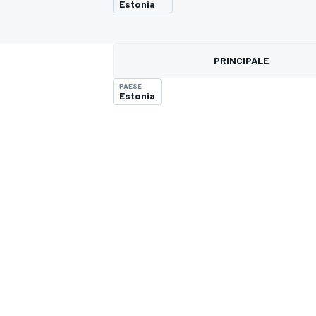
Estonia
MOTOGP
WEC
PRINCIPALE
PAESE
Estonia
WRC