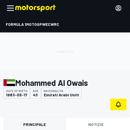
FORMULA 1
MOTOGP
WEC
WRC
Mohammed Al Owais
DATE OF BIRTH
AGE
NAZIONALITÀ
1983-05-17
43
Emirati Arabi Uniti
PRINCIPALE
NOTIZIE