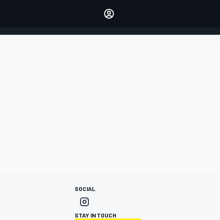
dei tuoi piloti preferiti
Fai sentire la tua voce
commentando l'articolo
ACCEDI
EDIZIONE
ITALIA
SOCIAL
STAY IN TOUCH