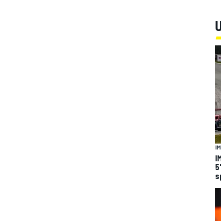
U
I
I
5
s