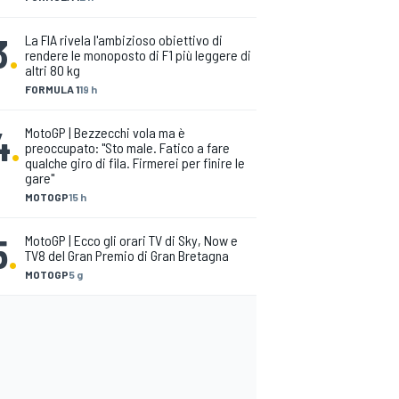
3
.
La FIA rivela l'ambizioso obiettivo di
rendere le monoposto di F1 più leggere di
altri 80 kg
FORMULA 1
19 h
4
.
MotoGP | Bezzecchi vola ma è
preoccupato: "Sto male. Fatico a fare
qualche giro di fila. Firmerei per finire le
gare"
MOTOGP
15 h
5
.
MotoGP | Ecco gli orari TV di Sky, Now e
TV8 del Gran Premio di Gran Bretagna
MOTOGP
5 g