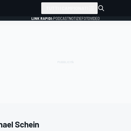
TUTTI I CAMPIONATI
LINK RAPIDI:
PODCAST
NOTIZIE
FOTO
VIDEO
hael Schein