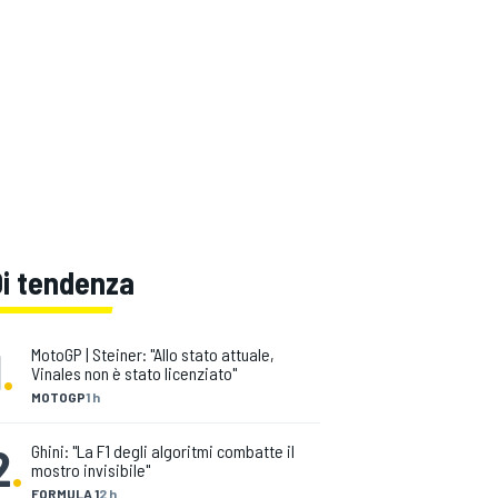
Di tendenza
1
.
MotoGP | Steiner: "Allo stato attuale,
Vinales non è stato licenziato"
MOTOGP
1 h
2
.
Ghini: "La F1 degli algoritmi combatte il
mostro invisibile"
FORMULA 1
2 h