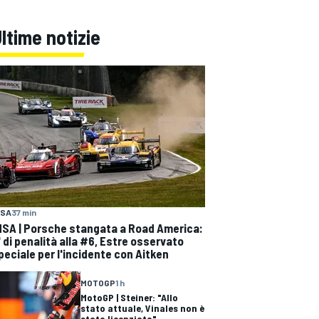
ltime notizie
MSA
37 min
MSA | Porsche stangata a Road America:
' di penalità alla #6, Estre osservato
peciale per l'incidente con Aitken
MOTOGP
1 h
MotoGP | Steiner: "Allo
stato attuale, Vinales non è
stato licenziato"