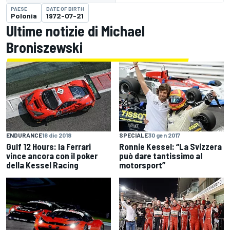
PAESE
DATE OF BIRTH
Polonia
1972-07-21
Ultime notizie di Michael
Broniszewski
ENDURANCE
16 dic 2018
SPECIALE
30 gen 2017
Gulf 12 Hours: la Ferrari
Ronnie Kessel: “La Svizzera
vince ancora con il poker
può dare tantissimo al
della Kessel Racing
motorsport”