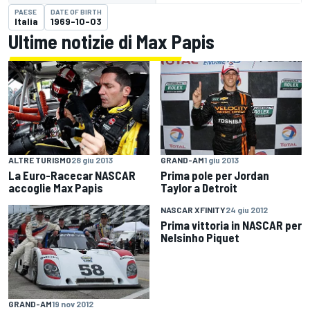
PAESE
DATE OF BIRTH
Italia
1969-10-03
Ultime notizie di Max Papis
ALTRE TURISMO
28 giu 2013
GRAND-AM
1 giu 2013
La Euro-Racecar NASCAR
Prima pole per Jordan
accoglie Max Papis
Taylor a Detroit
NASCAR XFINITY
24 giu 2012
Prima vittoria in NASCAR per
Nelsinho Piquet
GRAND-AM
19 nov 2012