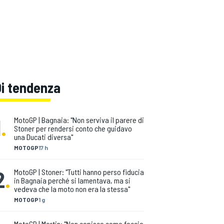
Di tendenza
1
.
MotoGP | Bagnaia: "Non serviva il parere di
Stoner per rendersi conto che guidavo
una Ducati diversa"
MOTOGP
17 h
2
.
MotoGP | Stoner: "Tutti hanno perso fiducia
in Bagnaia perché si lamentava, ma si
vedeva che la moto non era la stessa"
MOTOGP
1 g
MotoGP | Martin: "Non capisco come faccia