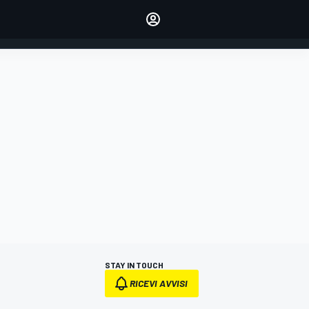
dei tuoi piloti preferiti
Fai sentire la tua voce
commentando l'articolo
ACCEDI
EDIZIONE
ITALIA
STAY IN TOUCH
RICEVI AVVISI