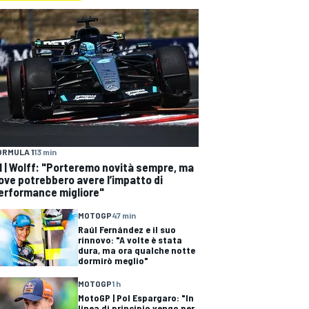
ORMULA 1
13 min
1 | Wolff: "Porteremo novità sempre, ma
ove potrebbero avere l’impatto di
erformance migliore"
MOTOGP
47 min
Raúl Fernández e il suo
rinnovo: "A volte è stata
dura, ma ora qualche notte
dormirò meglio"
MOTOGP
1 h
MotoGP | Pol Espargaro: "In
linea di principio vengo per