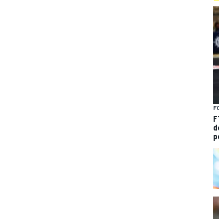
F
F
d
p