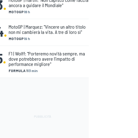
3
.
ancora a guidare il Mondiale"
MOTOGP
18 h
4
.
MotoGP | Marquez: "Vincere un altro titolo
non mi cambierà la vita. A tre di loro sì"
MOTOGP
19 h
5
.
F1 | Wolff: "Porteremo novità sempre, ma
dove potrebbero avere l’impatto di
performance migliore"
FORMULA 1
13 min