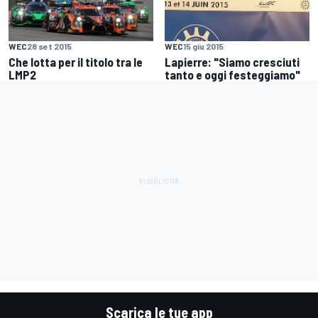
WEC
28 set 2015
WEC
15 giu 2015
Che lotta per il titolo tra le
Lapierre: "Siamo cresciuti
LMP2
tanto e oggi festeggiamo"
Scarica le tue app