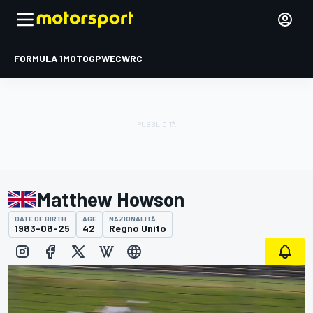
FORMULA 1
MOTOGP
WEC
WRC
Matthew Howson
DATE OF BIRTH
AGE
NAZIONALITÀ
1983-08-25
42
Regno Unito