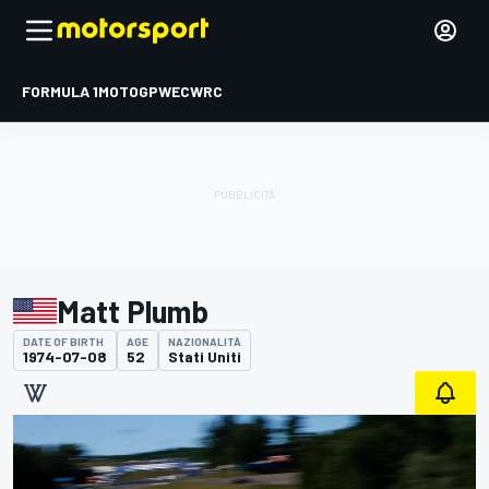
FORMULA 1
MOTOGP
WEC
WRC
Matt Plumb
DATE OF BIRTH
AGE
NAZIONALITÀ
1974-07-08
52
Stati Uniti