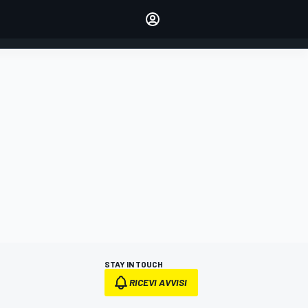
dei tuoi piloti preferiti
Fai sentire la tua voce
commentando l'articolo
ACCEDI
EDIZIONE
ITALIA
STAY IN TOUCH
RICEVI AVVISI