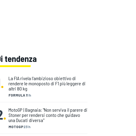
Di tendenza
1
.
La FIA rivela l'ambizioso obiettivo di
rendere le monoposto di F1 più leggere di
altri 80 kg
FORMULA 1
1 h
2
.
MotoGP | Bagnaia: "Non serviva il parere di
Stoner per rendersi conto che guidavo
una Ducati diversa"
MOTOGP
23 h