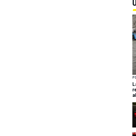
U
F
L
r
a