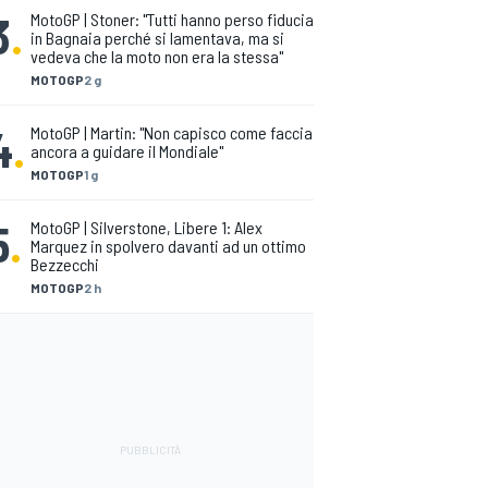
3
.
MotoGP | Stoner: "Tutti hanno perso fiducia
in Bagnaia perché si lamentava, ma si
vedeva che la moto non era la stessa"
MOTOGP
2 g
4
.
MotoGP | Martin: "Non capisco come faccia
ancora a guidare il Mondiale"
MOTOGP
1 g
5
.
MotoGP | Silverstone, Libere 1: Alex
Marquez in spolvero davanti ad un ottimo
Bezzecchi
MOTOGP
2 h