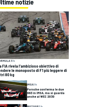
ltime notizie
ORMULA 1
1 h
a FIA rivela l'ambizioso obiettivo di
endere le monoposto di F1 più leggere di
ltri 80 kg
IMSA
1 h
Porsche conferma le due
963 in IMSA, ma si guarda
anche al WEC 2030
MOTOGP
2 h