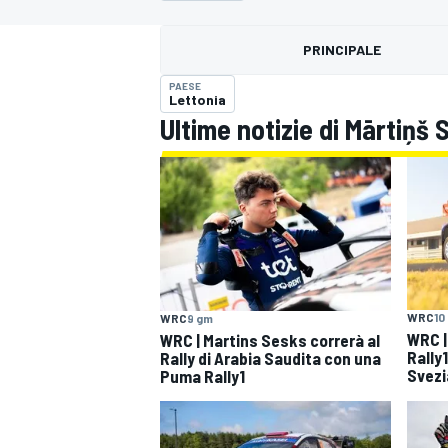
MOTOGP
WEC
PRINCIPALE
PAESE
Lettonia
Ultime notizie di Mārtiņš
WRC
WRC
10
WRC
9 gm
WRC |
WRC | Martins Sesks correrà al
Rally1
Rally di Arabia Saudita con una
Svezi
Puma Rally1