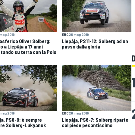
mag 2019
ERC
26 mag 2019
osferico Oliver Solberg:
Liepāja, PS11-12: Solberg ad un
o a Liepāja a 17 anni
passo dalla gloria
tando su terra con la Polo
mag 2019
ERC
26 mag 2019
ja, PS8-9: è sempre
Liepāja, PS6-7: Solberg riparte
re Solberg-Lukyanuk
col piede pesantissimo