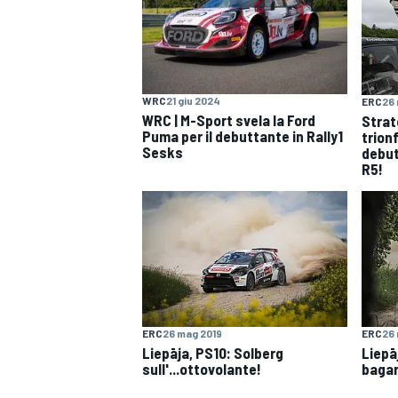
WRC
21 giu 2024
ERC
26 
WRC | M-Sport svela la Ford
Strat
Puma per il debuttante in Rally1
trionf
Sesks
debut
R5!
ERC
26 mag 2019
ERC
26 
Liepāja, PS10: Solberg
Liepā
sull'...ottovolante!
bagar
MONOPOSTO