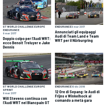
GT WORLD CHALLENGE EUROPE
ENDURANCE
9 mar 2017
ENDURANCE
Annunciati gli equipaggi
9 mar 2017
Audi di Team Land e Team
Doppio colpo per l'Audi WRT:
WRT per il Nürburgring
ecco Benoit Treluyer e Jake
Dennis
GT WORLD CHALLENGE EUROPE
ENDURANCE
10 dic 2016
SPRINT
12 Ore di Sepang: le Audi di
9 mar 2017
Frijns e Winkelhock al
Will Stevens continua con
comando a metà gara
l'Audi WRT nel Blancpain GT