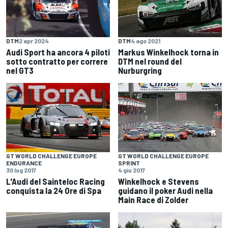
DTM
2 apr 2024
DTM
4 ago 2021
Audi Sport ha ancora 4 piloti
Markus Winkelhock torna in
sotto contratto per correre
DTM nel round del
nel GT3
Nurburgring
GT WORLD CHALLENGE EUROPE
GT WORLD CHALLENGE EUROPE
ENDURANCE
SPRINT
30 lug 2017
4 giu 2017
L'Audi del Sainteloc Racing
Winkelhock e Stevens
conquista la 24 Ore di Spa
guidano il poker Audi nella
Main Race di Zolder