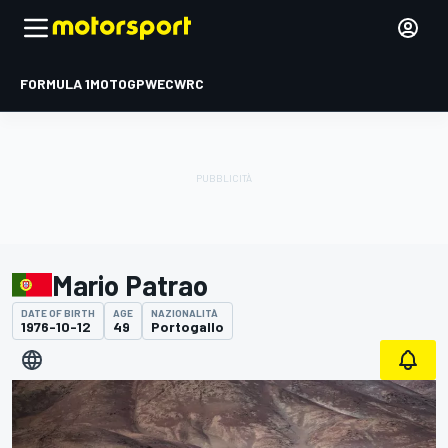
FORMULA 1
MOTOGP
WEC
WRC
Mario Patrao
DATE OF BIRTH
AGE
NAZIONALITÀ
1976-10-12
49
Portogallo