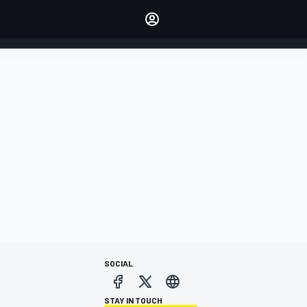
dei tuoi piloti preferiti
Fai sentire la tua voce
commentando l'articolo
ACCEDI
EDIZIONE
ITALIA
SOCIAL
STAY IN TOUCH