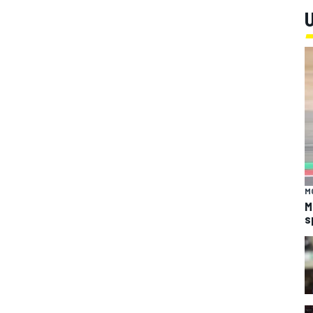
U
M
M
s