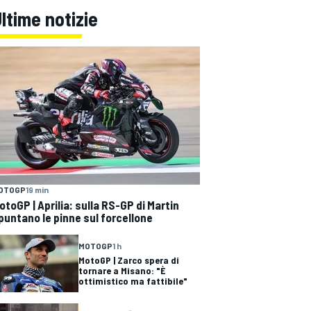
ltime notizie
OTOGP
19 min
otoGP | Aprilia: sulla RS-GP di Martin
puntano le pinne sul forcellone
MOTOGP
1 h
MotoGP | Zarco spera di
tornare a Misano: "È
ottimistico ma fattibile"