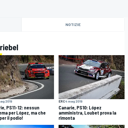
NOTIZIE
riebel
ag 2019
ERC
4 mag 2019
ie, PS11-12: nessun
Canarie, PS10: López
ema per López, ma che
amministra, Loubet prova la
per il podio!
rimonta