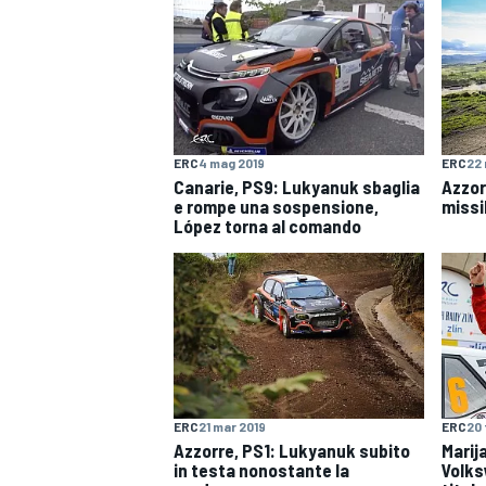
ERC
4 mag 2019
ERC
22 
Canarie, PS9: Lukyanuk sbaglia
Azzor
e rompe una sospensione,
missi
López torna al comando
ERC
21 mar 2019
ERC
20 
Azzorre, PS1: Lukyanuk subito
Marija
MONOPOSTO
in testa nonostante la
Volks