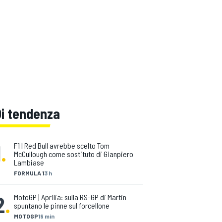
Di tendenza
1
.
F1 | Red Bull avrebbe scelto Tom
McCullough come sostituto di Gianpiero
Lambiase
FORMULA 1
3 h
2
.
MotoGP | Aprilia: sulla RS-GP di Martin
spuntano le pinne sul forcellone
MOTOGP
19 min