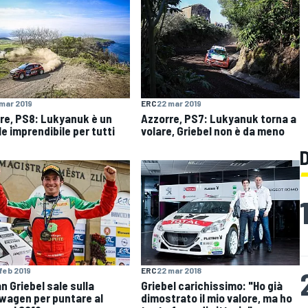
mar 2019
ERC
22 mar 2019
re, PS8: Lukyanuk è un
Azzorre, PS7: Lukyanuk torna a
le imprendibile per tutti
volare, Griebel non è da meno
feb 2019
ERC
22 mar 2018
n Griebel sale sulla
Griebel carichissimo: "Ho già
wagen per puntare al
dimostrato il mio valore, ma ho