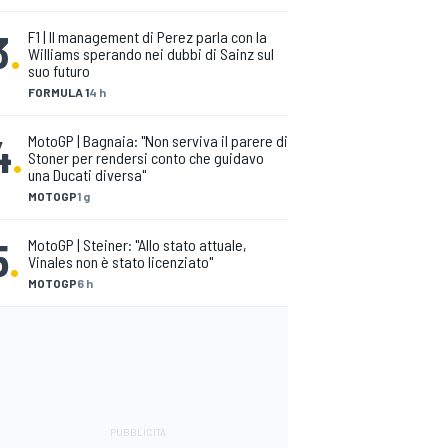
3
.
F1 | Il management di Perez parla con la
Williams sperando nei dubbi di Sainz sul
suo futuro
FORMULA 1
4 h
4
.
MotoGP | Bagnaia: "Non serviva il parere di
Stoner per rendersi conto che guidavo
una Ducati diversa"
MOTOGP
1 g
5
.
MotoGP | Steiner: "Allo stato attuale,
Vinales non è stato licenziato"
MOTOGP
6 h