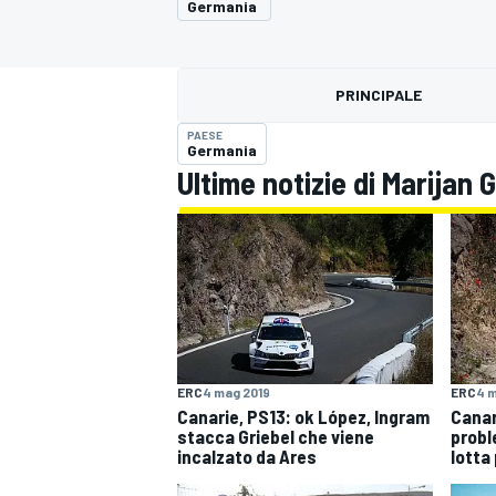
Germania
MOTOGP
WEC
PRINCIPALE
PAESE
Germania
Ultime notizie di Marijan G
WRC
ERC
4 mag 2019
ERC
4 m
Canarie, PS13: ok López, Ingram
Canar
stacca Griebel che viene
probl
incalzato da Ares
lotta 