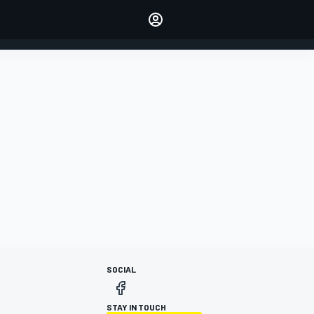
dei tuoi piloti preferiti
Fai sentire la tua voce
commentando l'articolo
ACCEDI
EDIZIONE
ITALIA
SOCIAL
STAY IN TOUCH