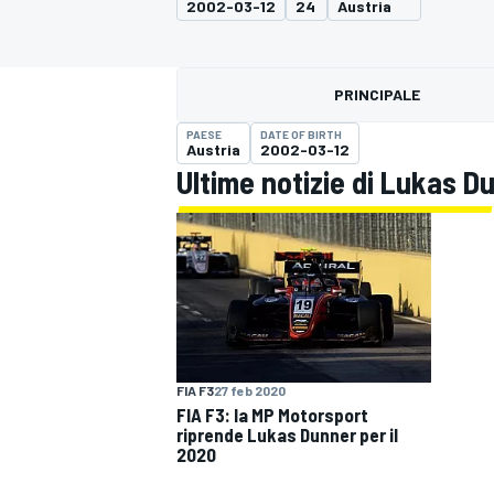
2002-03-12
24
Austria
MOTOGP
WEC
PRINCIPALE
PAESE
DATE OF BIRTH
Austria
2002-03-12
Ultime notizie di Lukas D
WRC
FIA F3
27 feb 2020
FIA F3: la MP Motorsport
riprende Lukas Dunner per il
2020