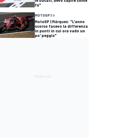
le Ducati, devo capire come
fa"
MOTOGP
3 h
MotoGP | Márquez: "L'anno
scorso facevo la differenza
in punti in cui ora vado un
po' peggio"