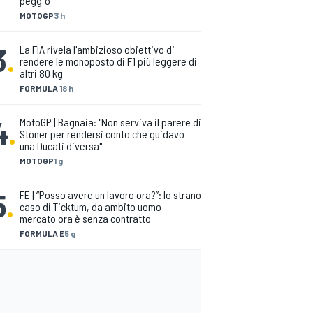
peggio"
MOTOGP
3 h
3
.
La FIA rivela l'ambizioso obiettivo di
rendere le monoposto di F1 più leggere di
altri 80 kg
FORMULA 1
8 h
4
.
MotoGP | Bagnaia: "Non serviva il parere di
Stoner per rendersi conto che guidavo
una Ducati diversa"
MOTOGP
1 g
5
.
FE | “Posso avere un lavoro ora?”: lo strano
caso di Ticktum, da ambito uomo-
mercato ora è senza contratto
FORMULA E
5 g