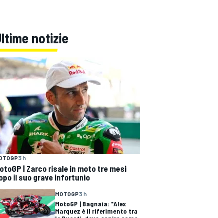
ltime notizie
OTOGP
3 h
otoGP | Zarco risale in moto tre mesi
opo il suo grave infortunio
MOTOGP
3 h
MotoGP | Bagnaia: "Alex
Marquez è il riferimento tra