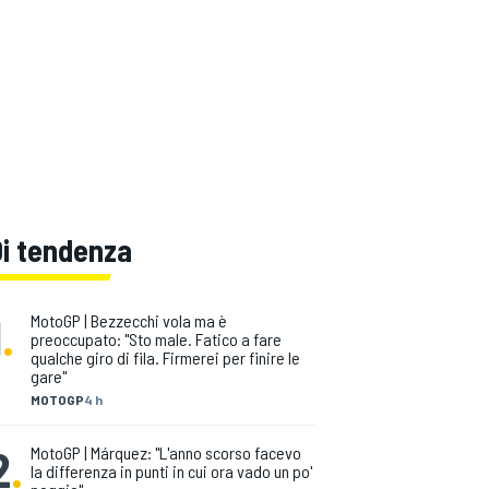
Di tendenza
1
.
MotoGP | Bezzecchi vola ma è
preoccupato: "Sto male. Fatico a fare
qualche giro di fila. Firmerei per finire le
gare"
MOTOGP
4 h
2
.
MotoGP | Márquez: "L'anno scorso facevo
la differenza in punti in cui ora vado un po'