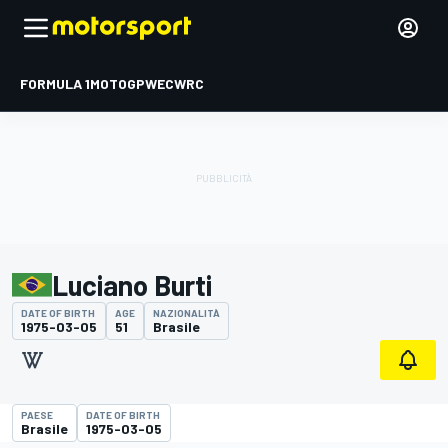
FORMULA 1
MOTOGP
WEC
WRC
Luciano Burti
DATE OF BIRTH
AGE
NAZIONALITÀ
1975-03-05
51
Brasile
PAESE
DATE OF BIRTH
Brasile
1975-03-05