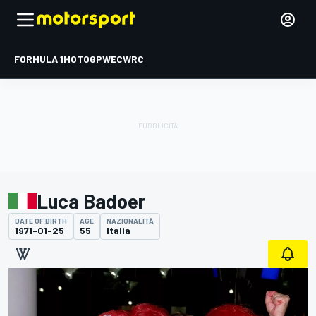
FORMULA 1
MOTOGP
WEC
WRC
Luca Badoer
DATE OF BIRTH
AGE
NAZIONALITÀ
1971-01-25
55
Italia