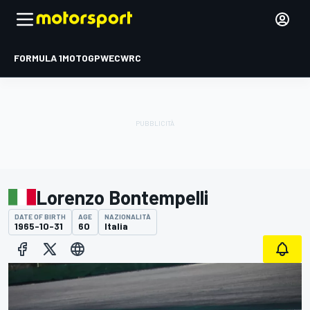
FORMULA 1
MOTOGP
WEC
WRC
Lorenzo Bontempelli
DATE OF BIRTH
AGE
NAZIONALITÀ
1965-10-31
60
Italia