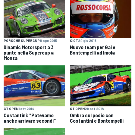
PORSCHE SUPERCUP
8 ago 2015
CIGT
24 giu 2015
Dinamic Motorsport a 3
Nuovo team per Gai e
punte nella Supercup a
Bontempelli ad Imola
Monza
GT OPEN
1 ott 2014
GT OPEN
29 set 2014
Costantini: "Potevamo
Ombra sul podio con
anche arrivare secondi"
Costantini e Bontempelli