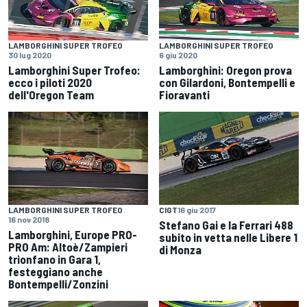
LAMBORGHINI SUPER TROFEO
LAMBORGHINI SUPER TROFEO
30 lug 2020
6 giu 2020
Lamborghini Super Trofeo:
Lamborghini: Oregon prova
ecco i piloti 2020
con Gilardoni, Bontempelli e
dell'Oregon Team
Fioravanti
LAMBORGHINI SUPER TROFEO
CIGT
16 giu 2017
16 nov 2018
Stefano Gai e la Ferrari 488
Lamborghini, Europe PRO-
subito in vetta nelle Libere 1
PRO Am: Altoè/Zampieri
di Monza
trionfano in Gara 1,
festeggiano anche
Bontempelli/Zonzini