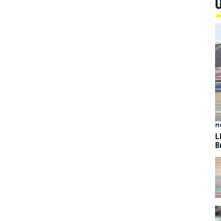
U
M
L
B