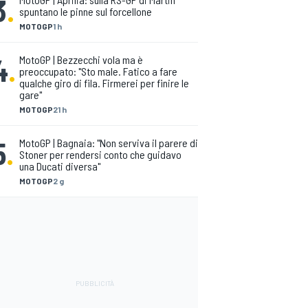
3
.
spuntano le pinne sul forcellone
MOTOGP
1 h
4
.
MotoGP | Bezzecchi vola ma è
preoccupato: "Sto male. Fatico a fare
qualche giro di fila. Firmerei per finire le
gare"
MOTOGP
21 h
5
.
MotoGP | Bagnaia: "Non serviva il parere di
Stoner per rendersi conto che guidavo
una Ducati diversa"
MOTOGP
2 g