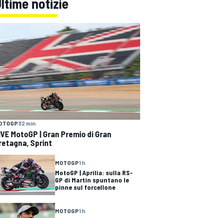
ltime notizie
OTOGP
32 min
IVE MotoGP | Gran Premio di Gran
retagna, Sprint
MOTOGP
1 h
MotoGP | Aprilia: sulla RS-
GP di Martin spuntano le
pinne sul forcellone
MOTOGP
1 h