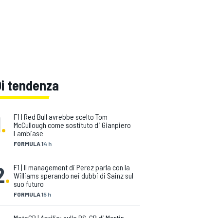
Di tendenza
1
.
F1 | Red Bull avrebbe scelto Tom
McCullough come sostituto di Gianpiero
Lambiase
FORMULA 1
4 h
2
.
F1 | Il management di Perez parla con la
Williams sperando nei dubbi di Sainz sul
suo futuro
FORMULA 1
5 h
MotoGP | Aprilia: sulla RS-GP di Martin