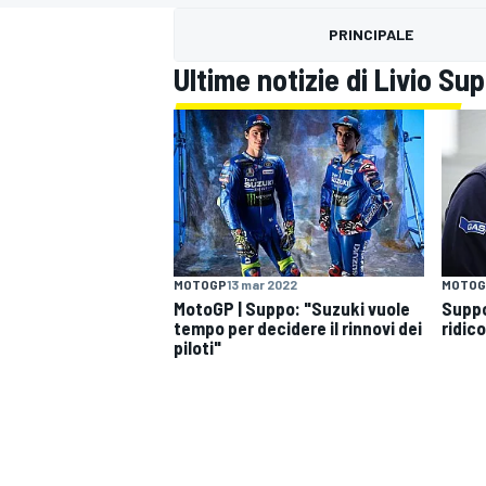
MOTOGP
WEC
PRINCIPALE
Ultime notizie di Livio Su
WRC
MOTOGP
13 mar 2022
MOTOG
MotoGP | Suppo: "Suzuki vuole
Suppo
tempo per decidere il rinnovi dei
ridic
piloti"