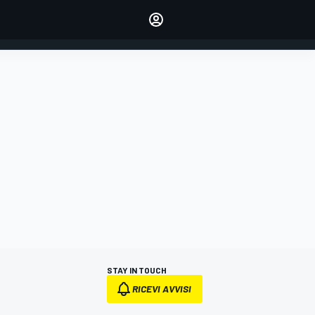
dei tuoi piloti preferiti
Fai sentire la tua voce
commentando l'articolo
ACCEDI
EDIZIONE
ITALIA
STAY IN TOUCH
RICEVI AVVISI