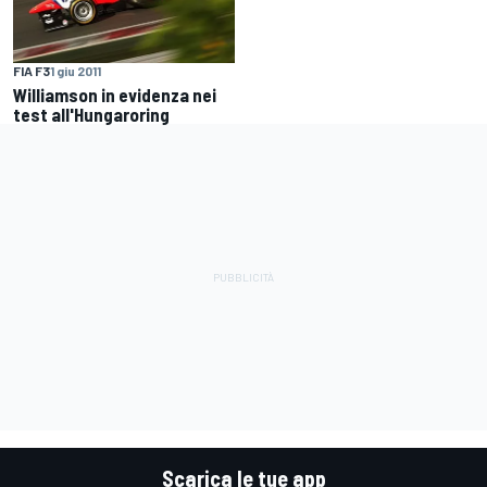
FIA F3
1 giu 2011
Williamson in evidenza nei
test all'Hungaroring
Scarica le tue app