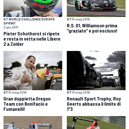
GT WORLD CHALLENGE EUROPE
GT
15 mag 2016
SPRINT
R.S. 01, Williamson prima
2 giu 2017
“graziato” e poi escluso!
Pieter Schothorst si ripete
e resta in vetta nelle Libere
2 a Zolder
GT
15 mag 2016
GT
13 mag 2016
Gran doppietta Oregon
Renault Sport Trophy, Roy
Team con Bonifacio e
Geerts abbassa il limite di
Fumanelli!
1”3