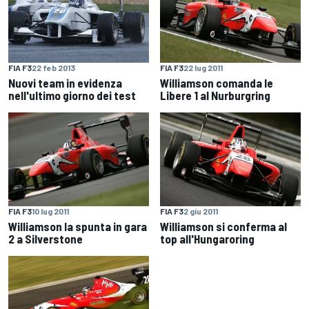
FIA F3
22 feb 2013
FIA F3
22 lug 2011
Nuovi team in evidenza
Williamson comanda le
nell'ultimo giorno dei test
Libere 1 al Nurburgring
FIA F3
10 lug 2011
FIA F3
2 giu 2011
Williamson la spunta in gara
Williamson si conferma al
2 a Silverstone
top all'Hungaroring