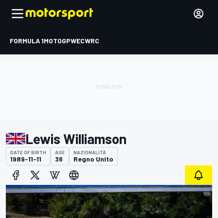
FORMULA 1
MOTOGP
WEC
WRC
Lewis Williamson
DATE OF BIRTH
AGE
NAZIONALITÀ
1989-11-11
36
Regno Unito