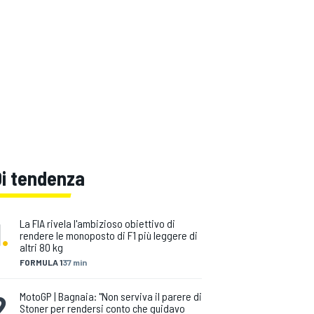
Di tendenza
1
.
La FIA rivela l'ambizioso obiettivo di
rendere le monoposto di F1 più leggere di
altri 80 kg
FORMULA 1
37 min
2
.
MotoGP | Bagnaia: "Non serviva il parere di
Stoner per rendersi conto che guidavo