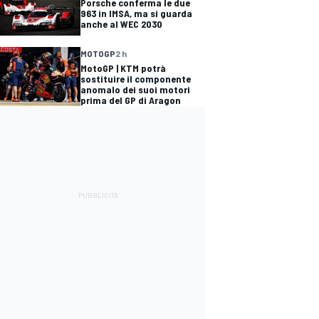
Porsche conferma le due
963 in IMSA, ma si guarda
anche al WEC 2030
MOTOGP
2 h
MotoGP | KTM potrà
sostituire il componente
anomalo dei suoi motori
prima del GP di Aragon