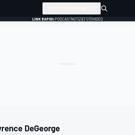
TUTTI I CAMPIONATI
LINK RAPIDI:
PODCAST
NOTIZIE
FOTO
VIDEO
rence DeGeorge