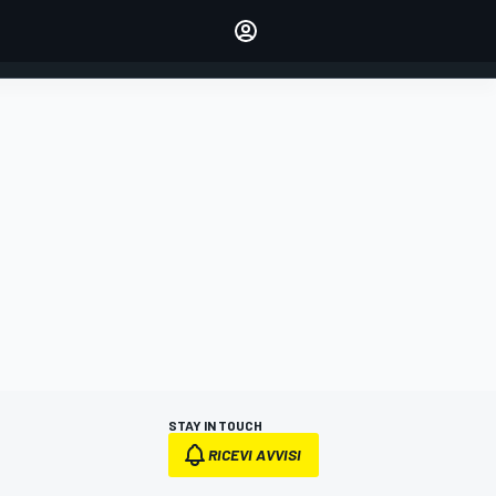
dei tuoi piloti preferiti
Fai sentire la tua voce
commentando l'articolo
ACCEDI
EDIZIONE
ITALIA
STAY IN TOUCH
RICEVI AVVISI