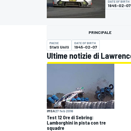
DATE OF BIRTH
MOTOGP
WEC
1945-02-07
PRINCIPALE
PAESE
DATE OF BIRTH
Stati Uniti
1945-02-07
Ultime notizie di Lawren
WRC
IMSA
27 feb 2016
Test 12 Ore di Sebring:
Lamborghini in pista con tre
squadre