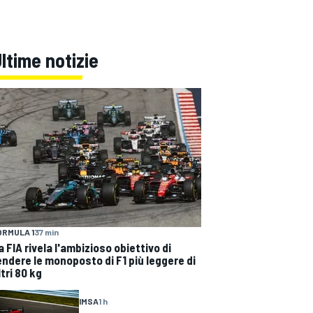
ltime notizie
ORMULA 1
37 min
a FIA rivela l'ambizioso obiettivo di
endere le monoposto di F1 più leggere di
ltri 80 kg
IMSA
1 h