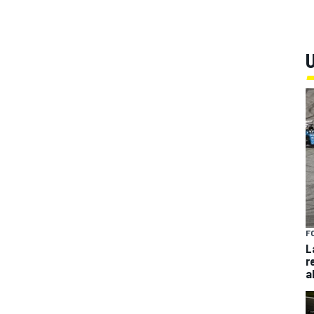
U
F
L
r
a