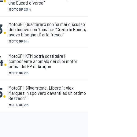
una Ducati diversa"
MOTOGP
23 h
3
.
MotoGP | Quartararo non ha mai discusso
del rinnovo con Yamaha: "Credo in Honda,
avevo bisogno di aria fresca"
MOTOGP
5 h
4
.
MotoGP | KTM potrà sostituire il
componente anomalo dei suoi motori
prima del GP di Aragon
MOTOGP
2 h
5
.
MotoGP | Silverstone, Libere 1: Alex
Marquez in spolvero davanti ad un ottimo
Bezzecchi
MOTOGP
2 h