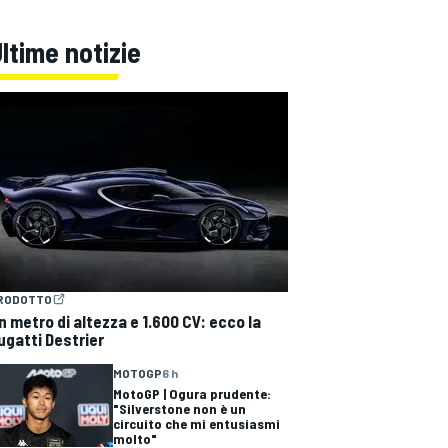
ltime notizie
RODOTTO
n metro di altezza e 1.600 CV: ecco la
ugatti Destrier
MOTOGP
6 h
MotoGP | Ogura prudente:
"Silverstone non è un
circuito che mi entusiasmi
molto"