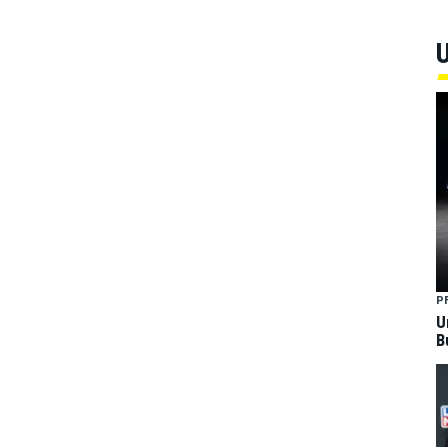
U
P
U
B