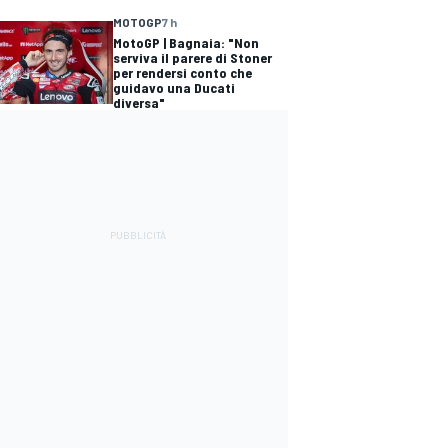
MOTOGP
7 h
MotoGP | Bagnaia: "Non
serviva il parere di Stoner
per rendersi conto che
guidavo una Ducati
diversa"