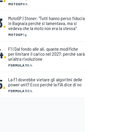
MOTOGP
8 h
3
.
MotoGP | Stoner: "Tutti hanno perso fiducia
in Bagnaia perché si lamentava, ma si
vedeva che la moto non era la stessa"
MOTOGP
1 g
4
.
F1 | Dal fondo alle ali, quante modifiche
per limitare il carico nel 2027: perché sarà
un'altra rivoluzione
FORMULA 1
15 h
5
.
La F1 dovrebbe vietare gli algoritmi delle
power unit? Ecco perché la FIA dice di no
FORMULA 1
13 h