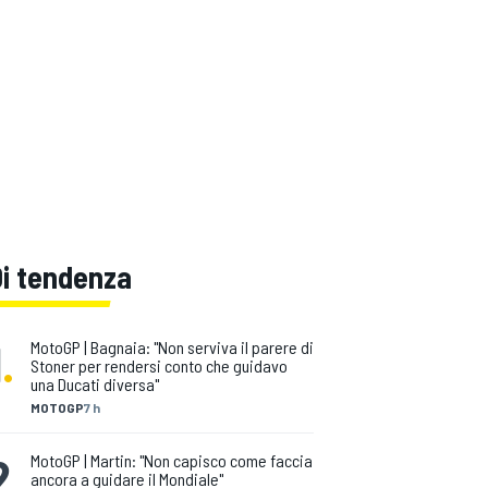
Di tendenza
1
.
MotoGP | Bagnaia: "Non serviva il parere di
Stoner per rendersi conto che guidavo
una Ducati diversa"
MOTOGP
7 h
2
.
MotoGP | Martin: "Non capisco come faccia
ancora a guidare il Mondiale"