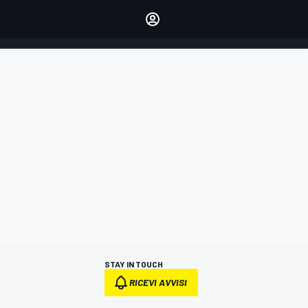
dei tuoi piloti preferiti
Fai sentire la tua voce
commentando l'articolo
ACCEDI
EDIZIONE
ITALIA
STAY IN TOUCH
RICEVI AVVISI