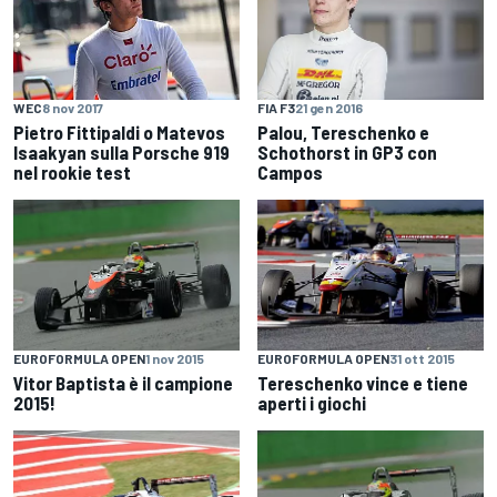
FIA F3
21 gen 2016
WEC
8 nov 2017
Palou, Tereschenko e
Pietro Fittipaldi o Matevos
Schothorst in GP3 con
Isaakyan sulla Porsche 919
Campos
nel rookie test
EUROFORMULA OPEN
1 nov 2015
EUROFORMULA OPEN
31 ott 2015
Vitor Baptista è il campione
Tereschenko vince e tiene
2015!
aperti i giochi