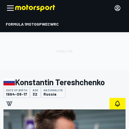
FORMULA 1
MOTOGP
WEC
WRC
Konstantin Tereshchenko
DATE OF BIRTH
AGE
NAZIONALITÀ
1994-06-17
32
Russia