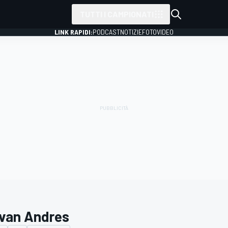
TUTTI I CAMPIONATI
LINK RAPIDI:
PODCAST
NOTIZIE
FOTO
VIDEO
van Andres