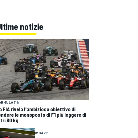
ltime notizie
ORMULA 1
1 h
a FIA rivela l'ambizioso obiettivo di
endere le monoposto di F1 più leggere di
ltri 80 kg
IMSA
2 h