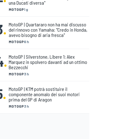
una Ducati diversa"
MOTOGP
1 g
3
.
MotoGP | Quartararo non ha mai discusso
del rinnovo con Yamaha: "Credo in Honda,
avevo bisogno di aria fresca"
MOTOGP
6 h
4
.
MotoGP | Silverstone, Libere 1: Alex
Marquez in spolvero davanti ad un ottimo
Bezzecchi
MOTOGP
3 h
5
.
MotoGP | KTM potrà sostituire il
componente anomalo dei suoi motori
prima del GP di Aragon
MOTOGP
3 h