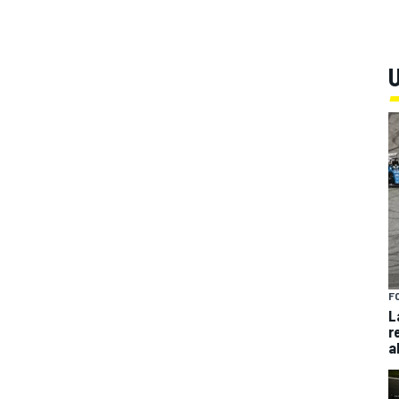
U
F
L
r
a