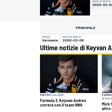
DATE OF BIRTH
MOTOGP
WEC
2000-03-0
PRINCIPALE
PAESE
DATE OF BIRTH
Germania
2000-03-08
Ultime notizie di Keyvan 
WRC
FIA F3
15 feb 2019
FORMU
12 feb 
Formula 3, Keyvan Andres
Mick 
correrà con il team HWA
altro