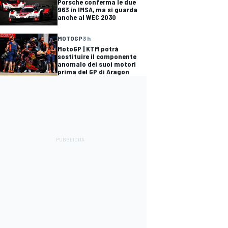
Porsche conferma le due
963 in IMSA, ma si guarda
anche al WEC 2030
MOTOGP
3 h
MotoGP | KTM potrà
sostituire il componente
anomalo dei suoi motori
prima del GP di Aragon