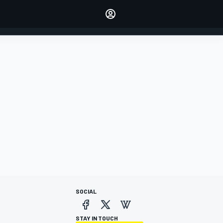
dei tuoi piloti preferiti
Fai sentire la tua voce
commentando l'articolo
ACCEDI
EDIZIONE
ITALIA
SOCIAL
STAY IN TOUCH