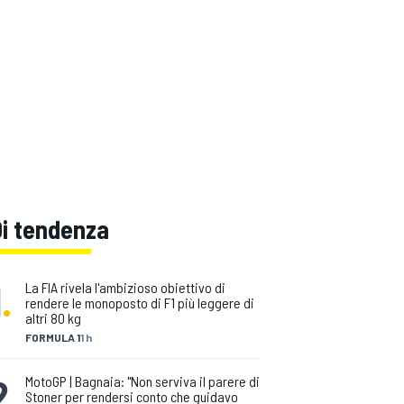
Di tendenza
1
.
La FIA rivela l'ambizioso obiettivo di
rendere le monoposto di F1 più leggere di
altri 80 kg
FORMULA 1
1 h
2
.
MotoGP | Bagnaia: "Non serviva il parere di
Stoner per rendersi conto che guidavo