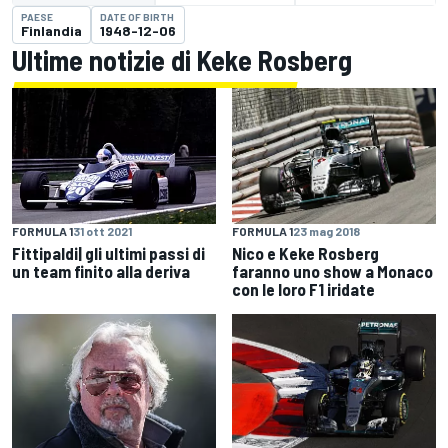
PAESE
DATE OF BIRTH
Finlandia
1948-12-06
Ultime notizie di Keke Rosberg
FORMULA 1
23 mag 2018
FORMULA 1
31 ott 2021
Nico e Keke Rosberg
Fittipaldi| gli ultimi passi di
faranno uno show a Monaco
un team finito alla deriva
con le loro F1 iridate