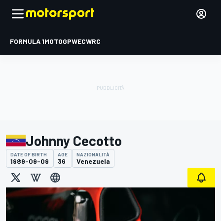
FORMULA 1
MOTOGP
WEC
WRC
Johnny Cecotto
DATE OF BIRTH
AGE
NAZIONALITÀ
1989-09-09
36
Venezuela