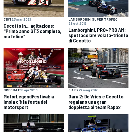
CIGT
23 mar 2021
LAMBORGHINI SUPER TROFEO
26 ott 2019
Cecotto in... agitazione:
Lamborghini, PRO+PRO AM:
"Primo anno GT3 completo,
spettacolare volata-trionfo
ma felice"
di Cecotto
SPECIALE
18 apr 2018
FIA F2
27 mag 2017
MotorLegendFestival: a
Gara 2: De Vries e Cecotto
Imola c'è la festa del
regalano una gran
motorsport
doppietta al team Rapax