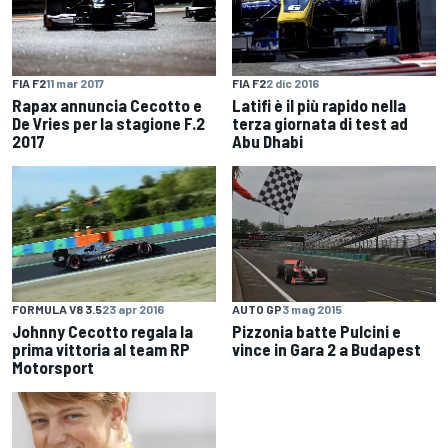
FIA F2
11 mar 2017
FIA F2
2 dic 2016
Rapax annuncia Cecotto e
Latifi è il più rapido nella
De Vries per la stagione F.2
terza giornata di test ad
2017
Abu Dhabi
FORMULA V8 3.5
23 apr 2016
AUTO GP
3 mag 2015
Johnny Cecotto regala la
Pizzonia batte Pulcini e
prima vittoria al team RP
vince in Gara 2 a Budapest
Motorsport