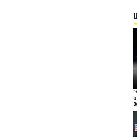
U
P
U
B