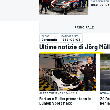
DATE OF BIRTH
MOTOGP
WEC
1969-09-03
PRINCIPALE
PAESE
DATE OF BIRTH
Germania
1969-09-03
Ultime notizie di Jörg Mül
WRC
ALTRE TURISMO
20 feb 2012
GT
16 m
Farfus e Muller presentano le
24 Or
Dunlop Sport Maxx
per l