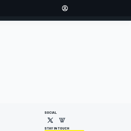
dei tuoi piloti preferiti
Fai sentire la tua voce
commentando l'articolo
ACCEDI
EDIZIONE
ITALIA
SOCIAL
STAY IN TOUCH