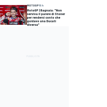
MOTOGP
15 h
MotoGP | Bagnaia: "Non
serviva il parere di Stoner
per rendersi conto che
guidavo una Ducati
diversa"