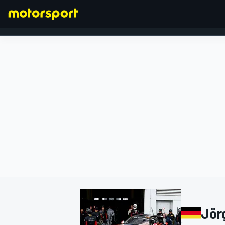
FORMULA 1
Jör