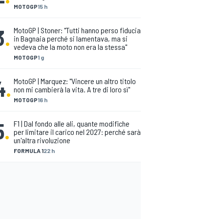
MOTOGP
15 h
3
.
MotoGP | Stoner: "Tutti hanno perso fiducia
in Bagnaia perché si lamentava, ma si
vedeva che la moto non era la stessa"
MOTOGP
1 g
4
.
MotoGP | Marquez: "Vincere un altro titolo
non mi cambierà la vita. A tre di loro sì"
MOTOGP
16 h
5
.
F1 | Dal fondo alle ali, quante modifiche
per limitare il carico nel 2027: perché sarà
un'altra rivoluzione
FORMULA 1
22 h