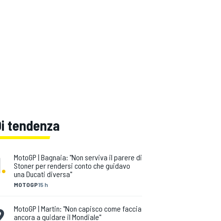
Di tendenza
1
.
MotoGP | Bagnaia: "Non serviva il parere di
Stoner per rendersi conto che guidavo
una Ducati diversa"
MOTOGP
15 h
2
.
MotoGP | Martin: "Non capisco come faccia
ancora a guidare il Mondiale"