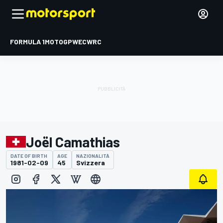
FORMULA 1
MOTOGP
WEC
WRC
Joël Camathias
DATE OF BIRTH
AGE
NAZIONALITÀ
1981-02-09
45
Svizzera