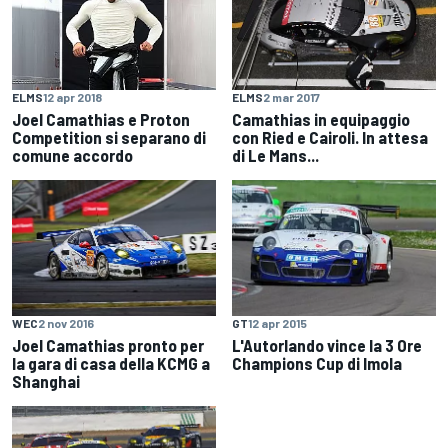
ELMS
2 mar 2017
ELMS
12 apr 2018
Camathias in equipaggio
Joel Camathias e Proton
con Ried e Cairoli. In attesa
Competition si separano di
di Le Mans...
comune accordo
WEC
2 nov 2016
GT
12 apr 2015
Joel Camathias pronto per
L'Autorlando vince la 3 Ore
la gara di casa della KCMG a
Champions Cup di Imola
Shanghai