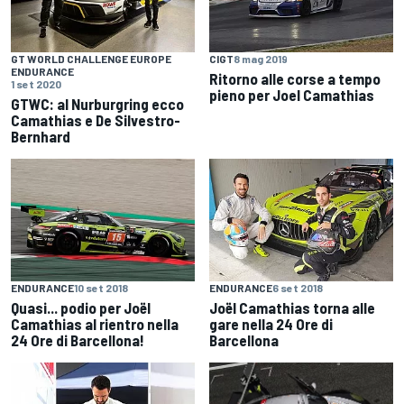
GT WORLD CHALLENGE EUROPE
CIGT
8 mag 2019
ENDURANCE
Ritorno alle corse a tempo
1 set 2020
pieno per Joel Camathias
GTWC: al Nurburgring ecco
Camathias e De Silvestro-
Bernhard
ENDURANCE
10 set 2018
ENDURANCE
6 set 2018
Quasi... podio per Joël
Joël Camathias torna alle
Camathias al rientro nella
gare nella 24 Ore di
24 Ore di Barcellona!
Barcellona